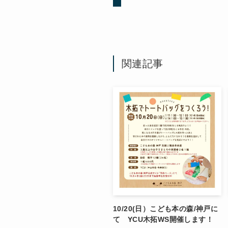
関連記事
10/20(日）こども本の森/神戸に
て YCU木拓WS開催します！