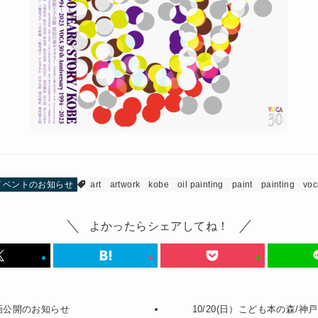
イベントのお知らせ
art
artwork
kobe
oil painting
paint
painting
vo
よかったらシェアしてね！
画公開のお知らせ
10/20(日）こども本の森/