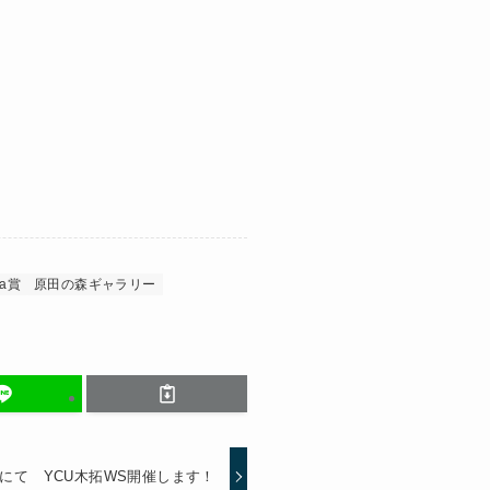
ca賞
原田の森ギャラリー
神戸にて YCU木拓WS開催します！