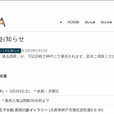
HOME
About
Works
お知らせ
2023年2月15日
ントのお知らせ
作品「或る惑星」が、下記日程で神戸にて展示されます。是非ご高覧くだ
OBE展
(木) ～ 3月25日(土) ＊休館：月曜日
:30 ＊最終入場は閉館30分前まで
王子分館 原田の森ギャラリー
(兵庫県神戸市灘区原田通3-8-30)