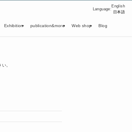
English
Language:
日本語
Exhibition
publication&more
Web shop
Blog
さい。