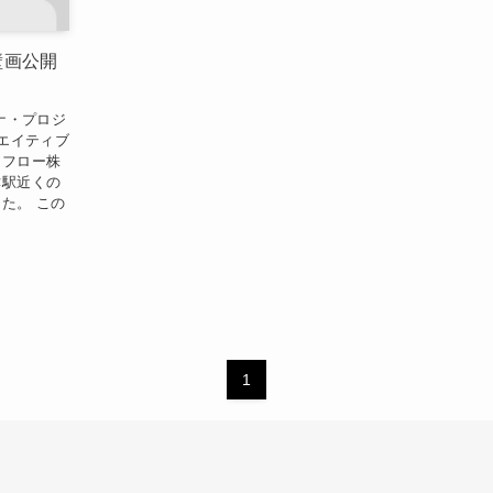
壁画公開
セナ・プロジ
クリエイティブ
オフロー株
津駅近くの
た。 この
1