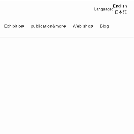
English
Language:
日本語
Exhibition
publication&more
Web shop
Blog